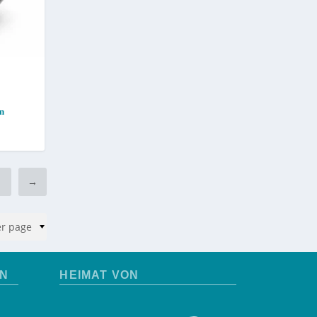
n
7
→
EN
HEIMAT VON