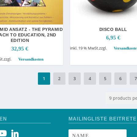
MID ANSATZ - THE PYRAMID
DISCO BALL
ACH TO EDUCATION, 2ND
6,95
€
EDITION
inkl. 19 % MwSt.
zzgl.
32,95
€
Versandkoste
t.
zzgl.
Versandkosten
1
2
3
4
5
6
EN
MAILINGLISTE BEITRET