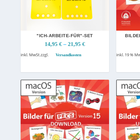
"ICH-ARBEITE-FÜR"-SET
BILDE
14,95
€
–
21,95
€
inkl. MwSt.
zzgl.
inkl. 19 % M
Versandkosten