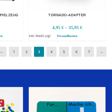
SPIELZEUG
TORNADO-ADAPTER
4,95
€
–
35,95
€
inkl. MwSt.
zzgl.
en
Versandkosten
←
1
2
3
4
5
6
7
→