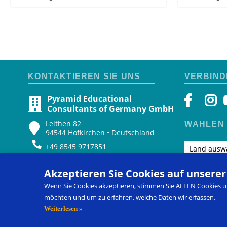
KONTAKTIEREN SIE UNS
VERBIND
Pyramid Educational
Consultants of Germany GmbH
Leithen 82
WÄHLEN 
94544 Hofkirchen • Deutschland
+49 8545 9717851
Land ausw
+49 8545 9717851
Akzeptieren Sie Cookies auf unsere
+49 8545 9717852
Wenn Sie Cookies akzeptieren, stimmen Sie ALLEN Cookies un
pecs-germany@pecs.com
möchten und um zu erfahren, welche Daten wir erfassen.
8:00 bis 12:00
Weiterlesen »