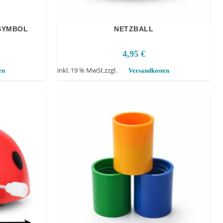
-SYMBOL
NETZBALL
4,95
€
inkl. 19 % MwSt.
zzgl.
en
Versandkosten