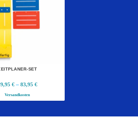
ZEITPLANER-SET
59,95
€
–
83,95
€
Versandkosten