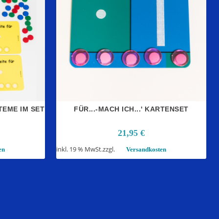
TEME IM SET
FÜR...-MACH ICH...' KARTENSET
21,95
€
inkl. 19 % MwSt.
zzgl.
en
Versandkosten