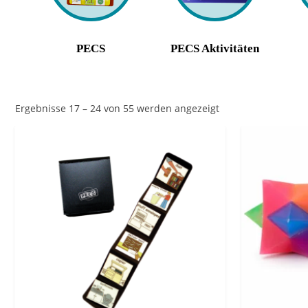
PECS
PECS Aktivitäten
N
Ergebnisse 17 – 24 von 55 werden angezeigt
a
c
h
B
e
l
i
e
b
t
h
e