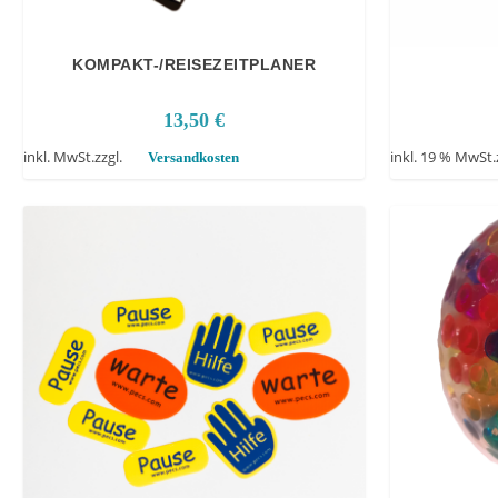
i
t
s
KOMPAKT-/REISEZEITPLANER
o
r
13,50
€
t
inkl. MwSt.
zzgl.
inkl. 19 % MwSt.
Versandkosten
i
e
r
t