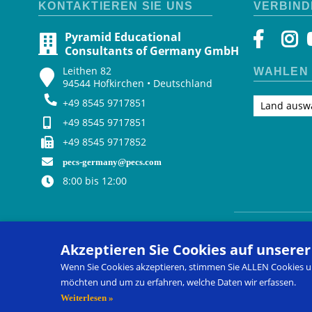
KONTAKTIEREN SIE UNS
VERBIND
Pyramid Educational
Consultants of Germany GmbH
Leithen 82
WÄHLEN 
94544 Hofkirchen • Deutschland
+49 8545 9717851
Land ausw
+49 8545 9717851
+49 8545 9717852
pecs-germany@pecs.com
8:00 bis 12:00
Kontaktieren 
Akzeptieren Sie Cookies auf unsere
Wenn Sie Cookies akzeptieren, stimmen Sie ALLEN Cookies un
möchten und um zu erfahren, welche Daten wir erfassen.
Picture Exchange Communication System
®
, PECS
®
, and Pyram
eingetragenen Marken von Pyramid Educational Consultants, LL
Weiterlesen »