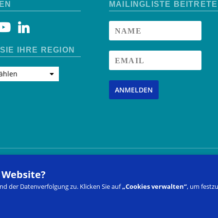
EN
MAILINGLISTE BEITRET
SIE IHRE REGION
ählen
ANMELDEN
Sie uns
Häufig Gestellte Fragen
Anmeldung zur Fortbildung
We
r Website?
Vertrag widerrufen
Mein Konto
d der Datenverfolgung zu. Klicken Sie auf
„Cookies verwalten“
, um festz
id Approach to Education
®
sind die
C.