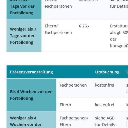
Tage vor der
Fachpersonen
für Detai
Fortbildung
Eltern/
€ 25,-
Erstattu
Weniger als 7
Fachpersonen
abzgl. 5
Tage vor der
der
Fortbildung
Kursgeb
Präsenzveranstaltung
Umbuchung
Fachpersonen
kostenfrei
Bis 4 Wochen vor der
Fortbildung
Eltern
kostenfrei
Weniger als 4
Fachpersonen/
siehe AGB
Wochen vor der
Eltern
für Details