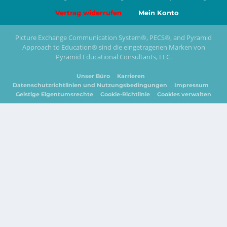
Vertrag widerrufen
Mein Konto
Picture Exchange Communication System
®
, PECS
®
, and Pyramid
Approach to Education
®
sind die eingetragenen Marken von
Pyramid Educational Consultants, LLC.
Unser Büro
Karrieren
Datenschutzrichtlinien und Nutzungsbedingungen
Impressum
Geistige Eigentumsrechte
Cookie-Richtlinie
Cookies verwalten