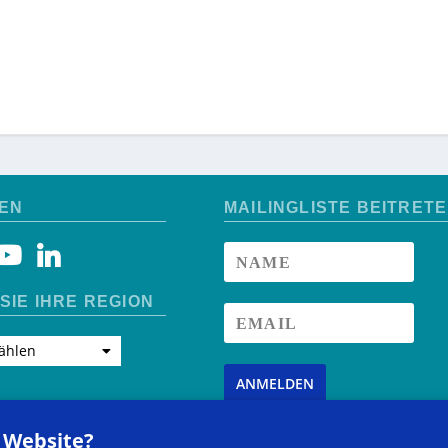
EN
MAILINGLISTE BEITRET
SIE IHRE REGION
ählen
ANMELDEN
r Website?