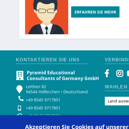
ERFAHREN SIE MEHR
KONTAKTIEREN SIE UNS
VERBIND
Pyramid Educational
Consultants of Germany GmbH
Leithen 82
WÄHLEN 
94544 Hofkirchen • Deutschland
+49 8545 9717851
Land ausw
+49 8545 9717851
+49 8545 9717852
pecs-germany@pecs.com
Akzeptieren Sie Cookies auf unsere